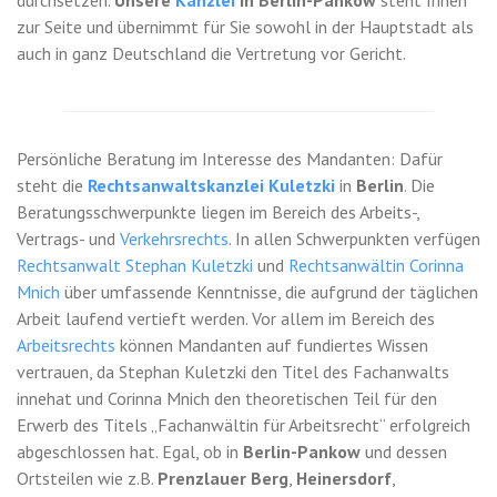
durchsetzen.
Unsere
Kanzlei
in Berlin-Pankow
steht Ihnen
zur Seite und übernimmt für Sie sowohl in der Hauptstadt als
auch in ganz Deutschland die Vertretung vor Gericht.
Persönliche Beratung im Interesse des Mandanten: Dafür
steht die
Rechtsanwaltskanzlei Kuletzki
in
Berlin
. Die
Beratungsschwerpunkte liegen im Bereich des Arbeits-,
Vertrags- und
Verkehrsrechts
. In allen Schwerpunkten verfügen
Rechtsanwalt Stephan Kuletzki
und
Rechtsanwältin Corinna
Mnich
über umfassende Kenntnisse, die aufgrund der täglichen
Arbeit laufend vertieft werden. Vor allem im Bereich des
Arbeitsrechts
können Mandanten auf fundiertes Wissen
vertrauen, da Stephan Kuletzki den Titel des Fachanwalts
innehat und Corinna Mnich den theoretischen Teil für den
Erwerb des Titels „Fachanwältin für Arbeitsrecht“ erfolgreich
abgeschlossen hat. Egal, ob in
Berlin-Pankow
und dessen
Ortsteilen wie z.B.
Prenzlauer Berg
,
Heinersdorf
,