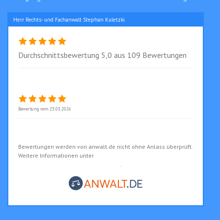
Herr Rechts- und Fachanwalt Stephan Kuletzki
Durchschnittsbewertung 5,0 aus 109 Bewertungen
Alle Bewertungen (109)
Toller Anwalt
Bewertung vom 23.03.2026
Rechts- und Fachanwalt Stephan Kuletzki bewerten
Bewertungen werden von anwalt.de nicht ohne Anlass überprüft.
Weitere Informationen unter
www.anwalt.de/bewertungsrichtlinien
.