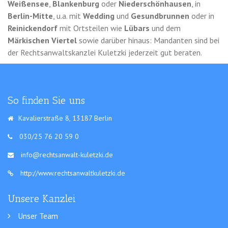
Weißensee
,
Blankenburg
oder
Niederschönhausen
, in
Berlin-Mitte
, u.a. mit
Wedding
und
Gesundbrunnen
oder in
Reinickendorf
mit Ortsteilen wie
Lübars
und dem
Märkischen Viertel
sowie darüber hinaus: Mandanten sind bei
der Rechtsanwaltskanzlei Kuletzki jederzeit gut beraten.
So finden Sie uns
Kavalierstraße 8, 13187 Berlin
030/25 76 20 59 0
info@rechtsanwalt-kuletzki.de
http://www.rechtsanwaltkuletzki.de
Unsere Kanzlei
Unser Team