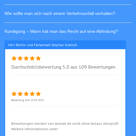
Wie sollte man sich nach einem Verkehrsunfall verhalten?
Kündigung – Wann hat man das Recht auf eine Abfindung?
Herr Rechts- und Fachanwalt Stephan Kuletzki
Durchschnittsbewertung 5,0 aus 109 Bewertungen
Alle Bewertungen (109)
Toller Anwalt
Bewertung vom 23.03.2026
Rechts- und Fachanwalt Stephan Kuletzki bewerten
Bewertungen werden von anwalt.de nicht ohne Anlass überprüft.
Weitere Informationen unter
www.anwalt.de/bewertungsrichtlinien
.